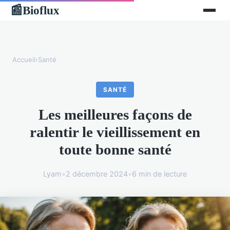
Bioflux
📰
Accueil
›
Santé
SANTÉ
Les meilleures façons de
ralentir le vieillissement en
toute bonne santé
Lyam
•
2 décembre 2024
•
6 min de lecture