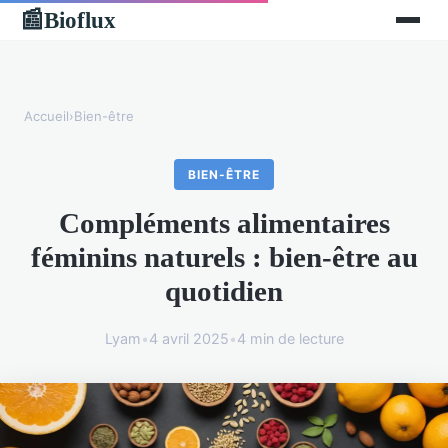
Bioflux
📰
Accueil
›
Bien-être
BIEN-ÊTRE
Compléments alimentaires
féminins naturels : bien-être au
quotidien
Lyam
•
4 avril 2025
•
4 min de lecture