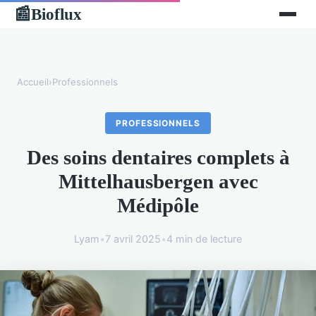
Bioflux
📰
Accueil
›
Professionnels
PROFESSIONNELS
Des soins dentaires complets à
Mittelhausbergen avec
Médipôle
Lyam
•
7 avril 2025
•
4 min de lecture