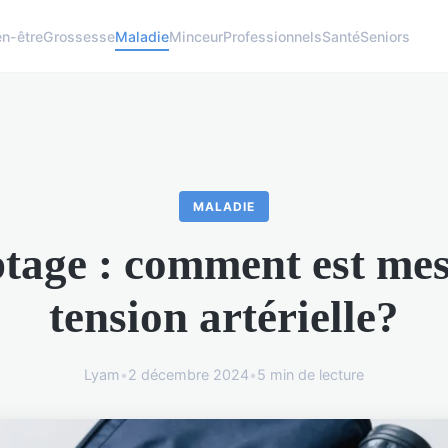
en-être
Grossesse
Maladie
Minceur
Professionnels
Santé
Seniors
MALADIE
tage : comment est mes
tension artérielle?
Lyam
•
2 décembre 2024
•
5 min de lecture