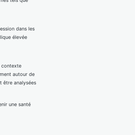
mes tels que
ression dans les
lique élevée
e contexte
lement autour de
t être analysées
enir une santé