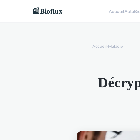
Bioflux
📰
Accueil
Actu
Bi
Accueil
›
Maladie
Décryp