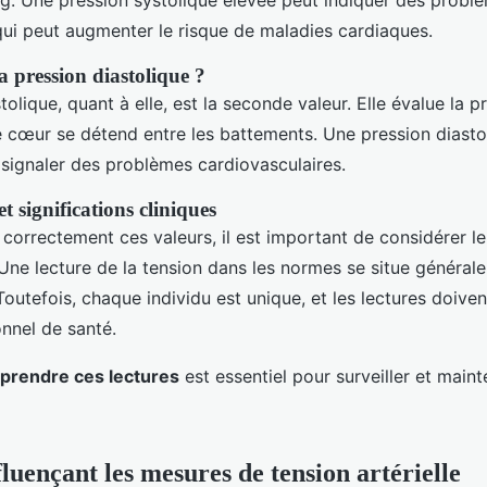
g. Une pression systolique élevée peut indiquer des problè
 qui peut augmenter le risque de maladies cardiaques.
a pression diastolique ?
tolique, quant à elle, est la seconde valeur. Elle évalue la p
e cœur se détend entre les battements. Une pression diasto
signaler des problèmes cardiovasculaires.
et significations cliniques
 correctement ces valeurs, il est important de considérer l
 Une lecture de la tension dans les normes se situe généra
utefois, chaque individu est unique, et les lectures doiven
onnel de santé.
prendre ces lectures
est essentiel pour surveiller et maint
luençant les mesures de tension artérielle