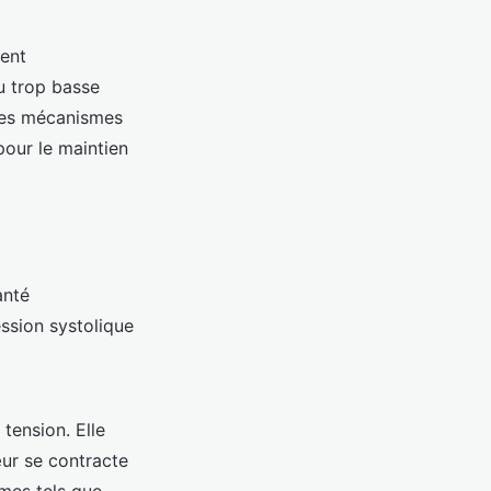
rent
u trop basse
ces mécanismes
our le maintien
anté
ession systolique
 tension. Elle
œur se contracte