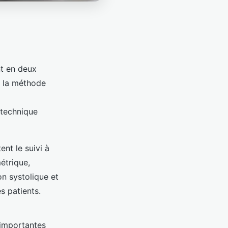
nt en deux
, la méthode
 technique
ent le suivi à
métrique,
on systolique et
es patients.
 importantes