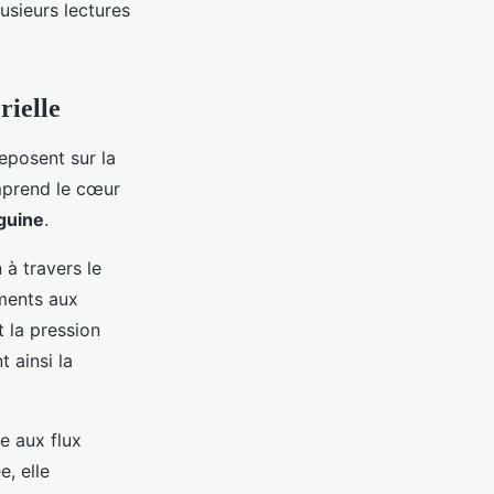
sieurs lectures
rielle
reposent sur la
mprend le cœur
guine
.
 à travers le
iments aux
t la pression
t ainsi la
e aux flux
e, elle