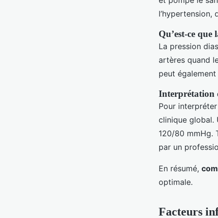
et pompe le san
l’hypertension,
Qu’est-ce que l
La pression dias
artères quand l
peut également 
Interprétation 
Pour interpréter
clinique global.
120/80 mmHg. To
par un professi
En résumé,
com
optimale.
Facteurs inf