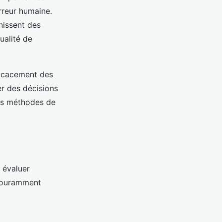
rreur humaine.
nissent des
qualité de
ficacement des
r des décisions
les méthodes de
 évaluer
 couramment