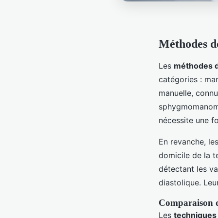
Méthodes de
Les
méthodes 
catégories : ma
manuelle, connue
sphygmomanomètr
nécessite une fo
En revanche, les
domicile de la t
détectant les va
diastolique. Leur
Comparaison d
Les
techniques