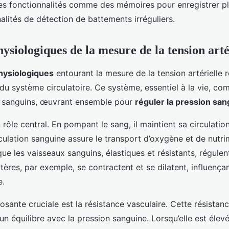
s fonctionnalités comme des mémoires pour enregistrer plu
alités de détection de battements irréguliers.
ysiologiques de la mesure de la tension arté
hysiologiques
entourant la mesure de la tension artérielle 
u système circulatoire. Ce système, essentiel à la vie, co
x sanguins, œuvrant ensemble pour
réguler la pression san
rôle central. En pompant le sang, il maintient sa circulation
rculation sanguine assure le transport d’oxygène et de nutr
 que les vaisseaux sanguins, élastiques et résistants, régulen
rtères, par exemple, se contractent et se dilatent, influençan
e.
ante cruciale est la résistance vasculaire. Cette résistanc
n équilibre avec la pression sanguine. Lorsqu’elle est élevé