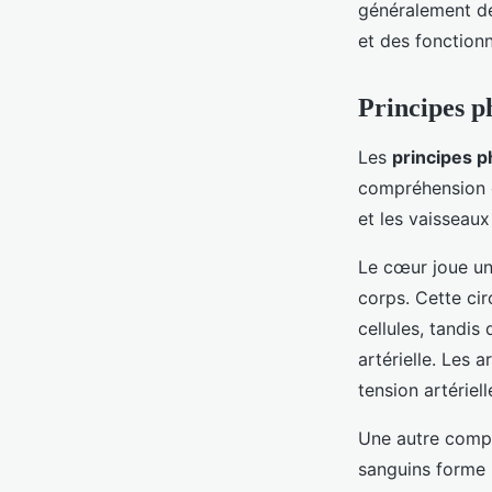
généralement de
et des fonctionn
Principes ph
Les
principes p
compréhension d
et les vaisseau
Le cœur joue un 
corps. Cette ci
cellules, tandis
artérielle. Les a
tension artériell
Une autre compos
sanguins forme u