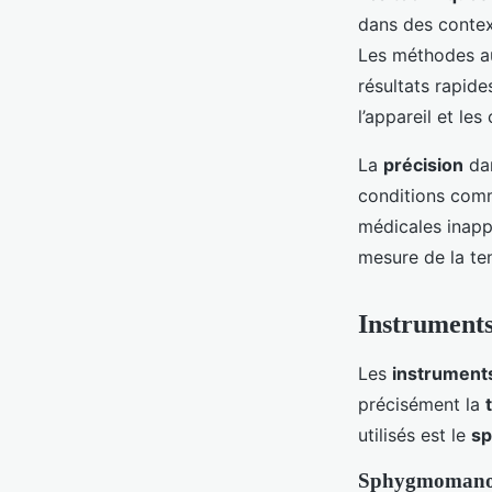
dans des context
Les méthodes au
résultats rapide
l’appareil et les 
La
précision
dan
conditions comm
médicales inapp
mesure de la ten
Instruments 
Les
instrument
précisément la
utilisés est le
s
Sphygmomanom